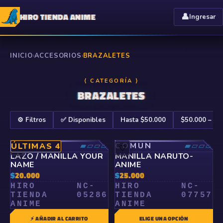
HIRO TIENDA ANIME
👤
Ingresar
INICIO
›
ACCESORIOS
›
BRAZALETES
⟨ CATEGORÍA ⟩
BRAZALETES
⚙️ Filtros
✅ Disponibles
Hasta $50.000
$50.000 – $1
COMÚN
▰▱▱▱
COMÚN
▰▱▱▱
ÚLTIMAS 4
🤍
🤍
LAZO / MANILLA YOUR
MANILLA NARUTO-
NAME
ANIME
$
20.000
$
25.000
HIRO
NC-
HIRO
NC-
TIENDA
05286
TIENDA
07757
ANIME
ANIME
⚡ AÑADIR AL CARRITO
ELIGE UNA OPCIÓN