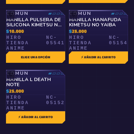
COMÚN
▰▱▱▱
COMÚN
▰▱▱▱
🤍
🤍
MANILLA PULSERA DE
MANILLA HANAFUDA
SILICONA KIMETSU NO
KIMETSU NO YAIBA
YAIBA
$
10.000
$
25.000
HIRO
NC-
HIRO
NC-
TIENDA
05541
TIENDA
05154
ANIME
ANIME
ELIGE UNA OPCIÓN
⚡ AÑADIR AL CARRITO
COMÚN
▰▱▱▱
🤍
MANILLA L DEATH
NOTE
$
25.000
HIRO
NC-
TIENDA
05152
ANIME
⚡ AÑADIR AL CARRITO