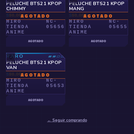
PELUCHE BTS21 KPOP
PELUCHE BTS21 KPOP
CHIMMY
MANG
$
50.000
$
50.000
AGOTADO
AGOTADO
HIRO
NC-
HIRO
NC-
TIENDA
05656
TIENDA
05655
ANIME
ANIME
AGOTADO
AGOTADO
RARO
▰▰▱▱
🤍
PELUCHE BTS21 KPOP
VAN
$
50.000
AGOTADO
HIRO
NC-
TIENDA
05653
ANIME
AGOTADO
←
Seguir comprando