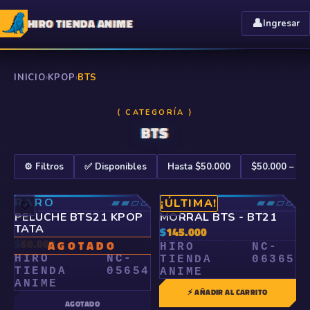
HIRO TIENDA ANIME
👤
Ingresar
INICIO
›
KPOP
›
BTS
⟨ CATEGORÍA ⟩
BTS
⚙️ Filtros
✅ Disponibles
Hasta $50.000
$50.000 – $1
RARO
▰▰▱▱
RARO
▰▰▱▱
¡ÚLTIMA!
🤍
🤍
PELUCHE BTS21 KPOP
MORRAL BTS - BT21
TATA
$
145.000
$
50.000
AGOTADO
HIRO
NC-
HIRO
NC-
TIENDA
06365
TIENDA
05654
ANIME
ANIME
⚡ AÑADIR AL CARRITO
AGOTADO