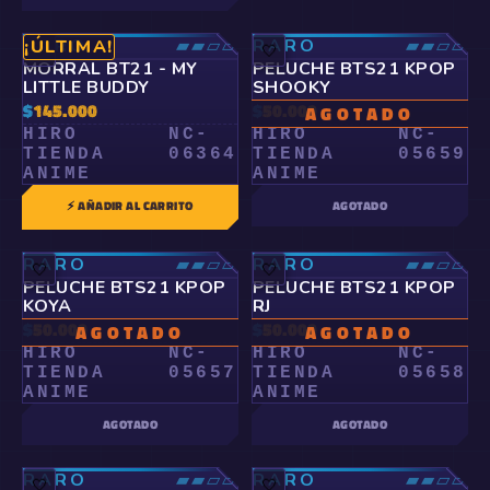
RARO
▰▰▱▱
RARO
▰▰▱▱
¡ÚLTIMA!
🤍
🤍
MORRAL BT21 - MY
PELUCHE BTS21 KPOP
LITTLE BUDDY
SHOOKY
$
145.000
$
50.000
AGOTADO
HIRO
NC-
HIRO
NC-
TIENDA
06364
TIENDA
05659
ANIME
ANIME
⚡ AÑADIR AL CARRITO
AGOTADO
RARO
▰▰▱▱
RARO
▰▰▱▱
🤍
🤍
PELUCHE BTS21 KPOP
PELUCHE BTS21 KPOP
KOYA
RJ
$
50.000
$
50.000
AGOTADO
AGOTADO
HIRO
NC-
HIRO
NC-
TIENDA
05657
TIENDA
05658
ANIME
ANIME
AGOTADO
AGOTADO
RARO
▰▰▱▱
RARO
▰▰▱▱
🤍
🤍