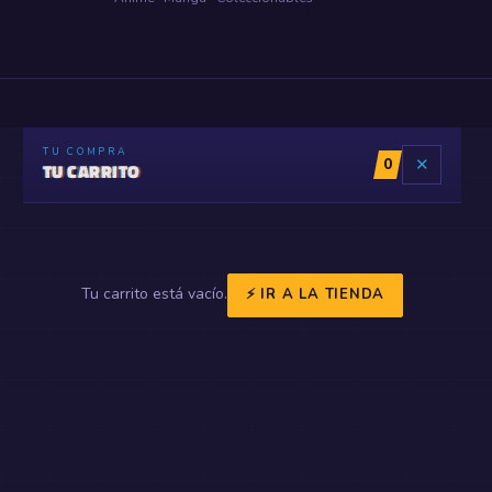
TU COMPRA
0
✕
TU CARRITO
Tu carrito está vacío.
⚡ IR A LA TIENDA