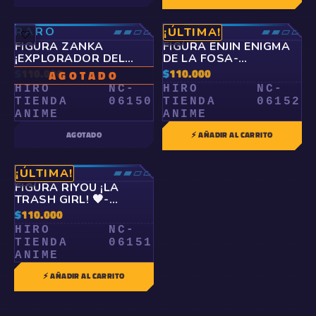
RARO
▰▰▱▱
RARO
▰▰▱▱
¡ÚLTIMA!
🤍
🤍
FIGURA ZANKA
FIGURA ENJIN ENIGMA
¡EXPLORADOR DEL
DE LA FOSA-
ABISMO!-GACHIAKUTA
GACHIAKUTA
$
110.000
$
110.000
AGOTADO
HIRO
NC-
HIRO
NC-
TIENDA
06150
TIENDA
06152
ANIME
ANIME
AGOTADO
⚡ AÑADIR AL CARRITO
RARO
▰▰▱▱
¡ÚLTIMA!
🤍
FIGURA RIYOU ¡LA
TRASH GIRL! 🖤-
GACHIAKUTA
$
110.000
HIRO
NC-
TIENDA
06151
ANIME
⚡ AÑADIR AL CARRITO