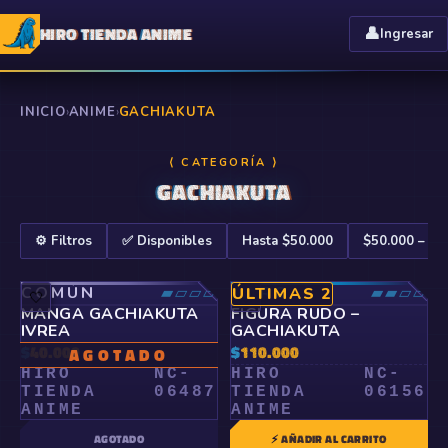
HIRO TIENDA ANIME
👤
Ingresar
INICIO
›
ANIME
›
GACHIAKUTA
⟨ CATEGORÍA ⟩
GACHIAKUTA
⚙️ Filtros
✅ Disponibles
Hasta $50.000
$50.000 – $1
COMÚN
▰▱▱▱
RARO
▰▰▱▱
ÚLTIMAS 2
🤍
🤍
MANGA GACHIAKUTA
FIGURA RUDO –
IVREA
GACHIAKUTA
$
40.000
$
110.000
AGOTADO
HIRO
NC-
HIRO
NC-
TIENDA
06487
TIENDA
06156
ANIME
ANIME
AGOTADO
⚡ AÑADIR AL CARRITO