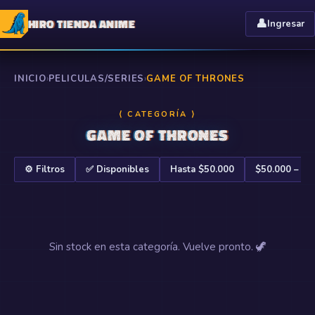
HIRO TIENDA ANIME
👤
Ingresar
INICIO
›
PELICULAS/SERIES
›
GAME OF THRONES
⟨ CATEGORÍA ⟩
GAME OF THRONES
⚙️ Filtros
✅ Disponibles
Hasta $50.000
$50.000 – $1
Sin stock en esta categoría. Vuelve pronto. 🦖