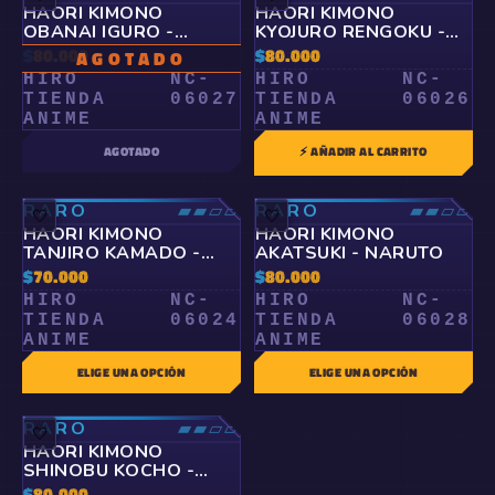
HAORI KIMONO
HAORI KIMONO
OBANAI IGURO -
KYOJURO RENGOKU -
KIMETSU NO YAIBA
KIMETSU NO YAIBA
$
80.000
$
80.000
AGOTADO
HIRO
NC-
HIRO
NC-
TIENDA
06027
TIENDA
06026
ANIME
ANIME
AGOTADO
⚡ AÑADIR AL CARRITO
RARO
▰▰▱▱
RARO
▰▰▱▱
🤍
🤍
HAORI KIMONO
HAORI KIMONO
TANJIRO KAMADO -
AKATSUKI - NARUTO
KIMETSU NO YAIBA
$
70.000
$
80.000
HIRO
NC-
HIRO
NC-
TIENDA
06024
TIENDA
06028
ANIME
ANIME
ELIGE UNA OPCIÓN
ELIGE UNA OPCIÓN
RARO
▰▰▱▱
🤍
HAORI KIMONO
SHINOBU KOCHO -
KIMETSU NO YAIBA
$
80.000