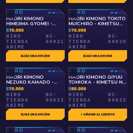
RARO
▰▰▱▱
RARO
▰▰▱▱
🤍
🤍
HAORI KIMONO
HAORI KIMONO TOKITO
HIMEJIMA GYOMEI -
MUICHIRO - KIMETSU
KIMETSU NO YAIBA
NO YAIBA
$
70.000
$
70.000
HIRO
NC-
HIRO
NC-
TIENDA
06021
TIENDA
06020
ANIME
ANIME
ELIGE UNA OPCIÓN
ELIGE UNA OPCIÓN
RARO
▰▰▱▱
RARO
▰▰▱▱
🤍
🤍
HAORI KIMONO
HAORI KIMONO GIYUU
NEZUKO KAMADO -
TOMIOKA - KIMETSU NO
KIMETSU NO YAIBA
YAIBA
$
70.000
$
80.000
HIRO
NC-
HIRO
NC-
TIENDA
06023
TIENDA
06025
ANIME
ANIME
ELIGE UNA OPCIÓN
⚡ AÑADIR AL CARRITO
RARO
▰▰▱▱
RARO
▰▰▱▱
🤍
🤍