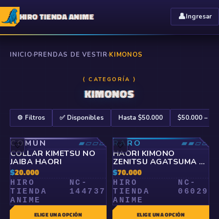
HIRO TIENDA ANIME
👤
Ingresar
INICIO
›
PRENDAS DE VESTIR
›
KIMONOS
⟨ CATEGORÍA ⟩
KIMONOS
⚙️ Filtros
✅ Disponibles
Hasta $50.000
$50.000 – $1
COMÚN
▰▱▱▱
RARO
▰▰▱▱
🤍
🤍
COLLAR KIMETSU NO
HAORI KIMONO
JAIBA HAORI
ZENITSU AGATSUMA -
KIMETSU NO YAIBA
$
20.000
$
70.000
HIRO
NC-
HIRO
NC-
TIENDA
144737
TIENDA
06029
ANIME
ANIME
ELIGE UNA OPCIÓN
ELIGE UNA OPCIÓN