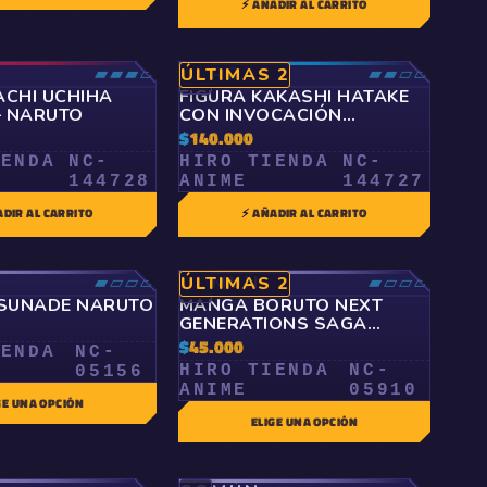
⚡ AÑADIR AL CARRITO
▰▰▰▱
RARO
▰▰▱▱
ÚLTIMAS 2
🤍
ACHI UCHIHA
FIGURA KAKASHI HATAKE
– NARUTO
CON INVOCACIÓN
ORIGINAL– NARUTO
$
140.000
IENDA
NC-
HIRO TIENDA
NC-
144728
ANIME
144727
ADIR AL CARRITO
⚡ AÑADIR AL CARRITO
▰▱▱▱
COMÚN
▰▱▱▱
ÚLTIMAS 2
🤍
SUNADE NARUTO
MANGA BORUTO NEXT
GENERATIONS SAGA
NARUTO
$
45.000
IENDA
NC-
HIRO TIENDA
NC-
05156
ANIME
05910
GE UNA OPCIÓN
ELIGE UNA OPCIÓN