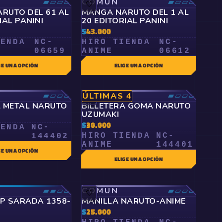
▰▱▱▱
COMÚN
▰▱▱▱
🤍
RUTO DEL 61 AL
MANGA NARUTO DEL 1 AL
IAL PANINI
20 EDITORIAL PANINI
$
43.000
IENDA
NC-
HIRO TIENDA
NC-
06659
ANIME
06612
GE UNA OPCIÓN
ELIGE UNA OPCIÓN
▰▱▱▱
COMÚN
▰▱▱▱
ÚLTIMAS 4
🤍
A METAL NARUTO
BILLETERA GOMA NARUTO
UZUMAKI
$
30.000
IENDA
NC-
HIRO TIENDA
NC-
144402
ANIME
144401
GE UNA OPCIÓN
ELIGE UNA OPCIÓN
▰▰▱▱
COMÚN
▰▱▱▱
🤍
P SARADA 1358-
MANILLA NARUTO-ANIME
$
25.000