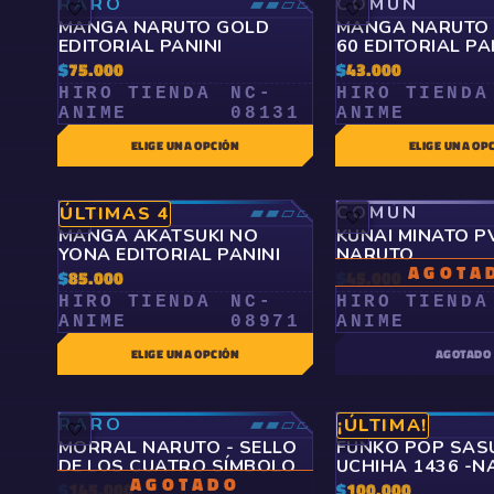
RARO
▰▰▱▱
COMÚN
🤍
🤍
MANGA NARUTO GOLD
MANGA NARUTO 
EDITORIAL PANINI
60 EDITORIAL PA
$
75.000
$
43.000
HIRO TIENDA
NC-
HIRO TIENDA
ANIME
08131
ANIME
ELIGE UNA OPCIÓN
ELIGE UNA OP
RARO
▰▰▱▱
COMÚN
ÚLTIMAS 4
🤍
🤍
MANGA AKATSUKI NO
KUNAI MINATO P
YONA EDITORIAL PANINI
NARUTO
AGOTA
$
85.000
$
45.000
HIRO TIENDA
NC-
HIRO TIENDA
ANIME
08971
ANIME
ELIGE UNA OPCIÓN
AGOTADO
RARO
▰▰▱▱
RARO
¡ÚLTIMA!
🤍
🤍
MORRAL NARUTO - SELLO
FUNKO POP SAS
DE LOS CUATRO SÍMBOLO
UCHIHA 1436 -
AGOTADO
$
145.000
$
100.000