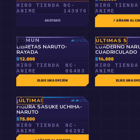
HIRO TIENDA
NC-
HIRO TIENDA
ANIME
143976
ANIME
AGOTADO
⚡ AÑADIR AL CA
COMÚN
▰▱▱▱
COMÚN
ÚLTIMAS 5
🤍
🤍
LIBRETAS NARUTO-
CUADERNO NAR
RAYADA
CUADRICULADO
$
12.000
$
14.000
HIRO TIENDA
NC-
HIRO TIENDA
ANIME
06403
ANIME
ELIGE UNA OPCIÓN
ELIGE UNA OP
RARO
▰▰▱▱
¡ÚLTIMA!
🤍
FIGURA SASUKE UCHIHA-
NARUTO
$
75.000
HIRO TIENDA
NC-
ANIME
06292