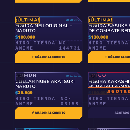
RARO
▰▰▱▱
RARO
¡ÚLTIMA!
¡ÚLTIMA!
🤍
🤍
FIGURA NEJI ORIGINAL –
FIGURA SASUKE 
NARUTO
DE COMBATE SER
ORIGINAL – NAR
$
100.000
$
130.000
HIRO TIENDA
NC-
HIRO TIENDA
ANIME
144731
ANIME
⚡ AÑADIR AL CARRITO
⚡ AÑADIR AL CA
COMÚN
▰▱▱▱
ÉPICO
🤍
🤍
COLLAR NUBE AKATSUKI
FIGURA KAKASHI
NARUTO
EN BATALLA-NA
AGOTA
$
20.000
$
160.000
HIRO TIENDA
NC-
HIRO TIENDA
ANIME
05158
ANIME
⚡ AÑADIR AL CARRITO
AGOTADO