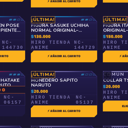
⚡ AÑADIR AL CARRITO
▰▰▱▱
RARO
▰▰▱▱
ÉPICO
¡ÚLTIMA!
¡ÚLTIMA!
🤍
🤍
EN POSE
FIGURA SASUKE UCHIHA
FIGURA IT
PIENTE
NORMAL ORIGINAL–
ORIGINAL
UTO
NARUTO
$
130.000
$
150.000
NC-
HIRO TIENDA
NC-
HIRO T
144730
ANIME
144729
ANIME
RRITO
⚡ AÑADIR AL CARRITO
⚡ AÑ
▰▰▰▱
COMÚN
▰▱▱▱
COMÚN
¡ÚLTIMA!
🤍
🤍
 HATAKE
MONEDERO SAPITO
COLLAR T
RUTO
NARUTO
$
20.000
DO
$
20.000
HIRO T
NC-
HIRO TIENDA
NC-
ANIME
06157
ANIME
05137
ELI
⚡ AÑADIR AL CARRITO