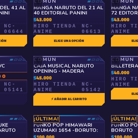
▰▱▱▱
COMÚN
▰▱▱▱
COMÚN
🤍
🤍
DEL 41 AL
MANGA NARUTO DEL 21 AL
MANGA NA
NINI
40 EDITORIAL PANINI
72 EDITOR
$
43.000
$
43.000
NC-
HIRO TIENDA
NC-
HIRO T
06644
ANIME
06613
ANIME
CIÓN
ELIGE UNA OPCIÓN
ELI
▰▱▱▱
COMÚN
▰▱▱▱
COMÚN
🤍
🤍
VC
CAJA MUSICAL NARUTO
BILLETER
OPENING - MADERA
$
40.000
DO
$
45.000
HIRO T
NC-
HIRO TIENDA
NC-
ANIME
05141
ANIME
05142
ELI
⚡ AÑADIR AL CARRITO
▰▰▱▱
RARO
▰▰▱▱
RARO
¡ÚLTIMA!
¡ÚLTIMA!
🤍
🤍
UKE
FUNKO POP HIMAWARI
FUNKO PO
NARUTO
UZUMAKI 1654 -BORUTO:
BORUTO
$
100.000
$
100.000