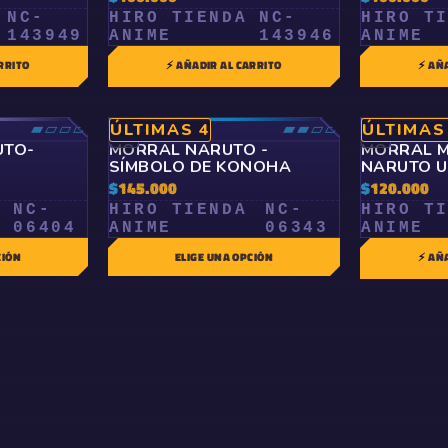
NC-
HIRO TIENDA
NC-
HIRO T
143949
ANIME
143946
ANIME
RRITO
⚡ AÑADIR AL CARRITO
⚡ AÑ
▰▱▱▱
RARO
▰▰▱▱
RARO
ÚLTIMAS 4
ÚLTIMAS
🤍
🤍
UTO-
MORRAL NARUTO -
MORRAL M
SÍMBOLO DE KONOHA
NARUTO U
KONOHA
$
145.000
$
120.000
NC-
HIRO TIENDA
NC-
HIRO T
06404
ANIME
06343
ANIME
CIÓN
ELIGE UNA OPCIÓN
⚡ AÑ