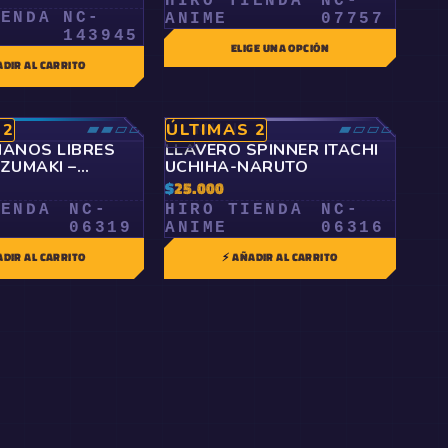
HIRO TIENDA
NC-
IENDA
NC-
ANIME
07757
143945
ELIGE UNA OPCIÓN
ADIR AL CARRITO
▰▰▱▱
COMÚN
▰▱▱▱
 2
ÚLTIMAS 2
🤍
ANOS LIBRES
LLAVERO SPINNER ITACHI
ZUMAKI –
UCHIHA-NARUTO
$
25.000
IENDA
NC-
HIRO TIENDA
NC-
06319
ANIME
06316
ADIR AL CARRITO
⚡ AÑADIR AL CARRITO