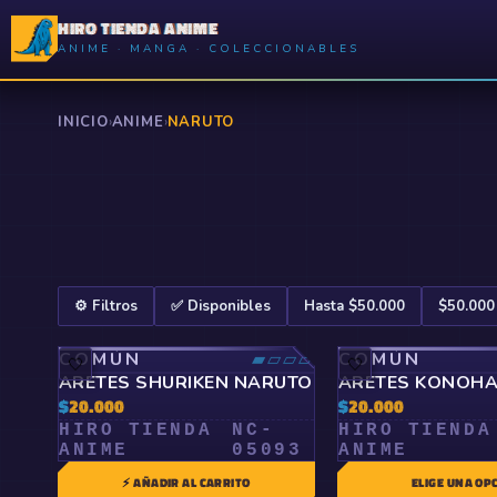
HIRO TIENDA ANIME
ANIME · MANGA · COLECCIONABLES
INICIO
›
ANIME
›
NARUTO
⚙️ Filtros
✅ Disponibles
Hasta $50.000
$50.000
COMÚN
▰▱▱▱
COMÚN
🤍
🤍
ARETES SHURIKEN NARUTO
ARETES KONOHA
$
20.000
$
20.000
HIRO TIENDA
NC-
HIRO TIENDA
ANIME
05093
ANIME
⚡ AÑADIR AL CARRITO
ELIGE UNA OP