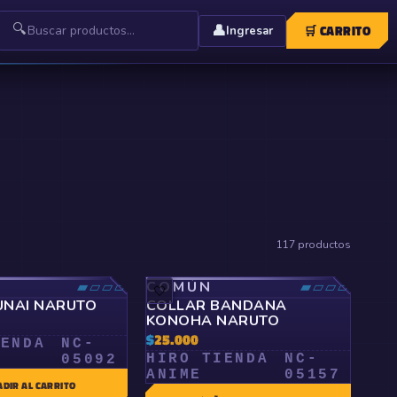
🔍
👤
🛒
CARRITO
Ingresar
117
productos
▰▱▱▱
COMÚN
▰▱▱▱
🤍
UNAI NARUTO
COLLAR BANDANA
KONOHA NARUTO
$
25.000
IENDA
NC-
HIRO TIENDA
NC-
05092
ANIME
05157
ADIR AL CARRITO