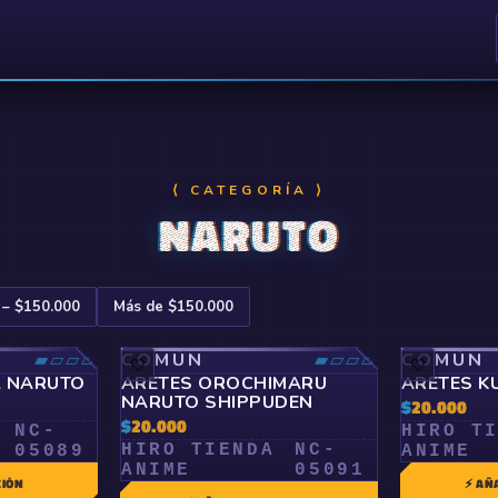
⟨ CATEGORÍA ⟩
NARUTO
 – $150.000
Más de $150.000
▰▱▱▱
COMÚN
▰▱▱▱
COMÚN
🤍
🤍
 NARUTO
ARETES OROCHIMARU
ARETES K
NARUTO SHIPPUDEN
$
20.000
$
20.000
NC-
HIRO T
HIRO TIENDA
NC-
05089
ANIME
ANIME
05091
CIÓN
⚡ AÑ