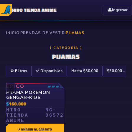
HIRO TIENDA ANIME
👤
Ingresar
INICIO
›
PRENDAS DE VESTIR
›
PIJAMAS
⟨ CATEGORÍA ⟩
PIJAMAS
⚙️ Filtros
✅ Disponibles
Hasta $50.000
$50.000 – $1
ÉPICO
▰▰▰▱
🤍
PIJAMA POKEMON
GENGAR-KIDS
$
160.000
HIRO
NC-
TIENDA
06572
ANIME
⚡ AÑADIR AL CARRITO