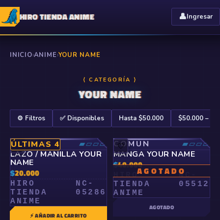
HIRO TIENDA ANIME
👤
Ingresar
INICIO
›
ANIME
›
YOUR NAME
⟨ CATEGORÍA ⟩
YOUR NAME
⚙️ Filtros
✅ Disponibles
Hasta $50.000
$50.000 – $1
COMÚN
▰▱▱▱
COMÚN
▰▱▱▱
ÚLTIMAS 4
🤍
🤍
LAZO / MANILLA YOUR
MANGA YOUR NAME
NAME
$
40.000
AGOTADO
$
20.000
HIRO
NC-
HIRO
NC-
TIENDA
05512
TIENDA
05286
ANIME
ANIME
AGOTADO
⚡ AÑADIR AL CARRITO