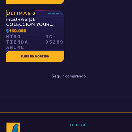
ÉPICO
▰▰▰▱
ÚLTIMAS 2
🤍
FIGURAS DE
COLECCIÓN YOUR
NAME
$
150.000
HIRO
NC-
TIENDA
05289
ANIME
ELIGE UNA OPCIÓN
←
Seguir comprando
TIENDA