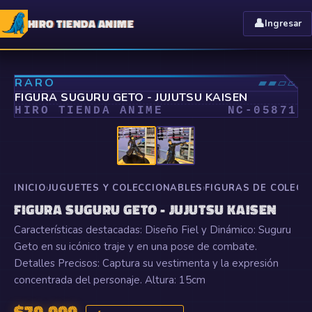
HIRO TIENDA ANIME
👤
Ingresar
⤢
RARO
▰▰▱▱
FIGURA SUGURU GETO - JUJUTSU KAISEN
HIRO TIENDA ANIME
NC-
05871
INICIO
›
JUGUETES Y COLECCIONABLES
›
FIGURAS DE COLECC
FIGURA SUGURU GETO - JUJUTSU KAISEN
Características destacadas: Diseño Fiel y Dinámico: Suguru
Geto en su icónico traje y en una pose de combate.
Detalles Precisos: Captura su vestimenta y la expresión
concentrada del personaje. Altura: 15cm
$
70.000