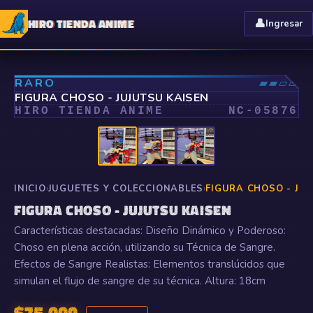
HIRO TIENDA ANIME
👤
Ingresar
⤢
RARO
▰▰▱▱
FIGURA CHOSO - JUJUTSU KAISEN
HIRO TIENDA ANIME
NC-
05876
INICIO
›
JUGUETES Y COLECCIONABLES
›
FIGURA CHOSO - JU
FIGURA CHOSO - JUJUTSU KAISEN
Características destacadas: Diseño Dinámico y Poderoso:
Choso en plena acción, utilizando su Técnica de Sangre.
Efectos de Sangre Realistas: Elementos translúcidos que
simulan el flujo de sangre de su técnica. Altura: 18cm
$
75.000