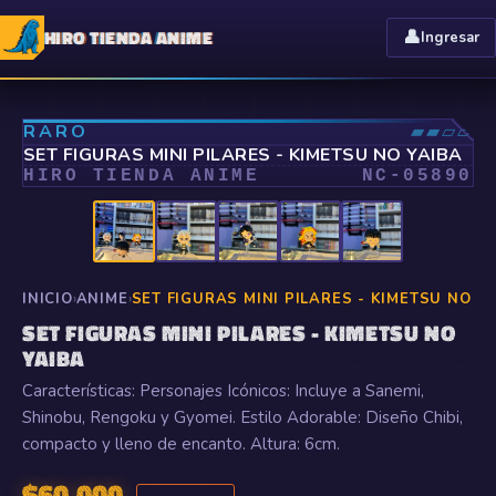
HIRO TIENDA ANIME
👤
Ingresar
⤢
RARO
▰▰▱▱
SET FIGURAS MINI PILARES - KIMETSU NO YAIBA
HIRO TIENDA ANIME
NC-
05890
INICIO
›
ANIME
›
SET FIGURAS MINI PILARES - KIMETSU NO Y
SET FIGURAS MINI PILARES - KIMETSU NO
YAIBA
Características: Personajes Icónicos: Incluye a Sanemi,
Shinobu, Rengoku y Gyomei. Estilo Adorable: Diseño Chibi,
compacto y lleno de encanto. Altura: 6cm.
$
60.000