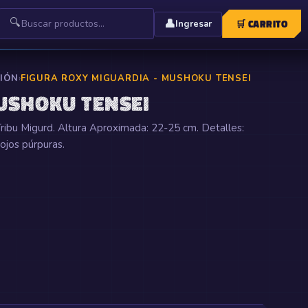
🔍
👤
🛒
CARRITO
Ingresar
CIÓN
›
FIGURA ROXY MIGUARDIA - MUSHOKU TENSEI
USHOKU TENSEI
Tribu Migurd. Altura Aproximada: 22-25 cm. Detalles:
ojos púrpuras.