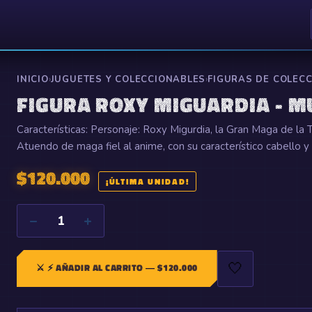
INICIO
›
JUGUETES Y COLECCIONABLES
›
FIGURAS DE COLEC
FIGURA ROXY MIGUARDIA - M
Características: Personaje: Roxy Migurdia, la Gran Maga de la 
Atuendo de maga fiel al anime, con su característico cabello y 
$
120.000
¡ÚLTIMA UNIDAD!
−
+
1
🤍
⚔️
⚡ AÑADIR AL CARRITO
— $
120.000