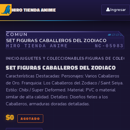
HIRO TIENDA ANIME
👤
Ingresar
⤢
COMÚN
▰▱▱▱
SET FIGURAS CABALLEROS DEL ZODIACO
HIRO TIENDA ANIME
NC-
05983
INICIO
›
JUGUETES Y COLECCIONABLES
›
FIGURAS DE COLECC
SET FIGURAS CABALLEROS DEL ZODIACO
Características Destacadas: Personajes: Varios Caballeros
de Oro. Franquicia: Los Caballeros del Zodiaco / Saint Seiya.
Estilo: Chibi / Super Deformed. Material: PVC o material
similar de alta calidad. Detalles: Diseños fieles a los
Caballeros, armaduras doradas detalladas.
$
0
AGOTADO