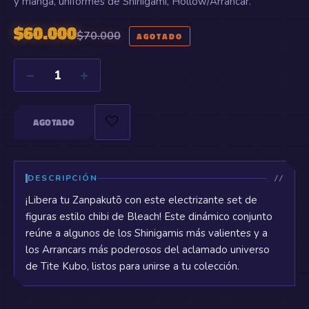
y manga, uniformes de Shinigami, Hollow/Arrancar.
$
60.000
$
70.000
AGOTADO
−
+
1
🤍
AGOTADO
DESCRIPCIÓN
¡Libera tu Zanpakutō con este electrizante set de
figuras estilo chibi de Bleach! Este dinámico conjunto
reúne a algunos de los Shinigamis más valientes y a
los Arrancars más poderosos del aclamado universo
de Tite Kubo, listos para unirse a tu colección.