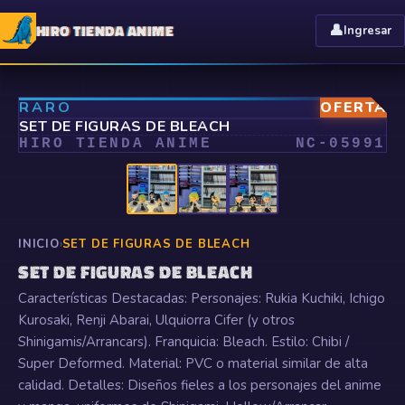
HIRO TIENDA ANIME
👤
Ingresar
⤢
RARO
OFERTA
▰▰▱▱
SET DE FIGURAS DE BLEACH
HIRO TIENDA ANIME
NC-
05991
INICIO
›
SET DE FIGURAS DE BLEACH
SET DE FIGURAS DE BLEACH
Características Destacadas: Personajes: Rukia Kuchiki, Ichigo
Kurosaki, Renji Abarai, Ulquiorra Cifer (y otros
Shinigamis/Arrancars). Franquicia: Bleach. Estilo: Chibi /
Super Deformed. Material: PVC o material similar de alta
calidad. Detalles: Diseños fieles a los personajes del anime