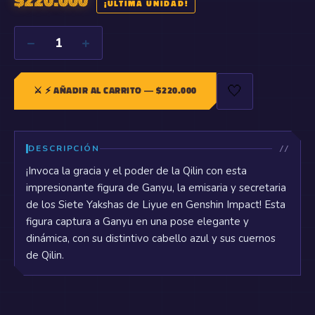
¡ÚLTIMA UNIDAD!
−
+
1
🤍
⚔️
⚡ AÑADIR AL CARRITO
— $
220.000
DESCRIPCIÓN
¡Invoca la gracia y el poder de la Qilin con esta
impresionante figura de Ganyu, la emisaria y secretaria
de los Siete Yakshas de Liyue en Genshin Impact! Esta
figura captura a Ganyu en una pose elegante y
dinámica, con su distintivo cabello azul y sus cuernos
de Qilin.