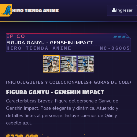
HIRO TIENDA ANIME
👤
Ingresar
⤢
ÉPICO
▰▰▰▱
FIGURA GANYU - GENSHIN IMPACT
HIRO TIENDA ANIME
NC-
06005
INICIO
›
JUGUETES Y COLECCIONABLES
›
FIGURAS DE COLECC
FIGURA GANYU - GENSHIN IMPACT
Características Breves: Figura del personaje Ganyu de
Genshin Impact. Pose elegante y dinámica. Atuendo y
detalles fieles al personaje. Incluye cuernos de Qilin y
cabello azul.
$
220.000