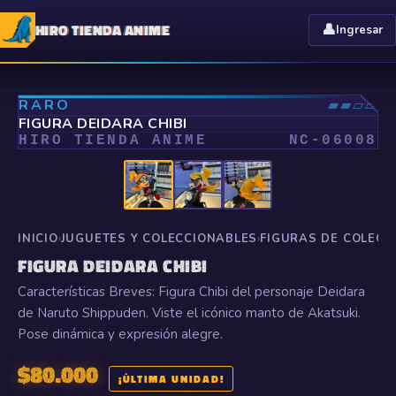
HIRO TIENDA ANIME
👤
Ingresar
⤢
RARO
▰▰▱▱
FIGURA DEIDARA CHIBI
HIRO TIENDA ANIME
NC-
06008
INICIO
›
JUGUETES Y COLECCIONABLES
›
FIGURAS DE COLECC
FIGURA DEIDARA CHIBI
Características Breves: Figura Chibi del personaje Deidara
de Naruto Shippuden. Viste el icónico manto de Akatsuki.
Pose dinámica y expresión alegre.
$
80.000
¡ÚLTIMA UNIDAD!