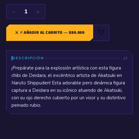
−
+
1
🤍
⚔️
⚡ AÑADIR AL CARRITO
— $
80.000
DESCRIPCIÓN
¡Prepárate para la explosión artística con esta figura
chibi de Deidara, el excéntrico artista de Akatsuki en
Naruto Shippuden! Esta adorable pero dinámica figura
captura a Deidara en su icónico atuendo de Akatsuki,
con su ojo derecho cubierto por un visor y su distintivo
peinado rubio.