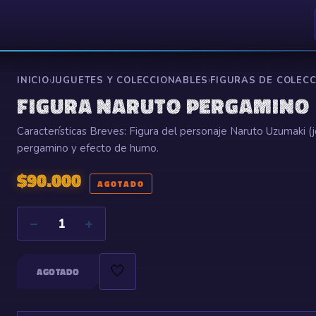
INICIO
›
JUGUETES Y COLECCIONABLES
›
FIGURAS DE COLEC
FIGURA NARUTO PERGAMINO
Características Breves: Figura del personaje Naruto Uzumaki (j
pergamino y efecto de humo.
$
90.000
AGOTADO
−
+
1
🤍
AGOTADO