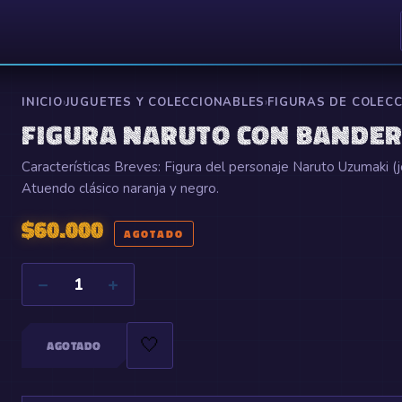
INICIO
›
JUGUETES Y COLECCIONABLES
›
FIGURAS DE COLEC
FIGURA NARUTO CON BANDE
Características Breves: Figura del personaje Naruto Uzumaki (
Atuendo clásico naranja y negro.
$
60.000
AGOTADO
−
+
1
🤍
AGOTADO