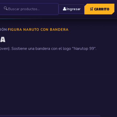
🔍
👤
🛒
CARRITO
Ingresar
CIÓN
›
FIGURA NARUTO CON BANDERA
RA
joven). Sostiene una bandera con el logo "Narutop 99".