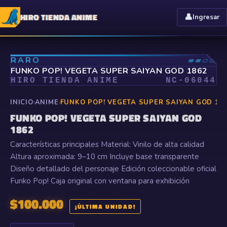
HIRO TIENDA ANIME
👤
Ingresar
⤢
RARO
▰▰▱▱
FUNKO POP! VEGETA SUPER SAIYAN GOD 1862
HIRO TIENDA ANIME
NC-
06044
INICIO
›
ANIME
›
FUNKO POP! VEGETA SUPER SAIYAN GOD 18
FUNKO POP! VEGETA SUPER SAIYAN GOD
1862
Características principales Material: Vinilo de alta calidad
Altura aproximada: 9–10 cm Incluye base transparente
Diseño detallado del personaje Edición coleccionable oficial
Funko Pop! Caja original con ventana para exhibición
$
100.000
¡ÚLTIMA UNIDAD!