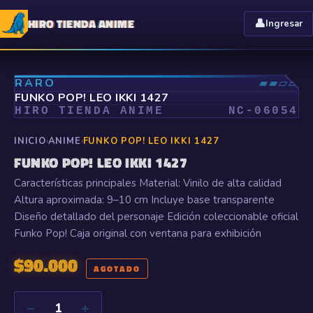
HIRO TIENDA ANIME
👤
Ingresar
⤢
RARO
▰▰▱▱
FUNKO POP! LEO IKKI 1427
HIRO TIENDA ANIME
NC-
06054
INICIO
›
ANIME
›
FUNKO POP! LEO IKKI 1427
FUNKO POP! LEO IKKI 1427
Características principales Material: Vinilo de alta calidad
Altura aproximada: 9–10 cm Incluye base transparente
Diseño detallado del personaje Edición coleccionable oficial
Funko Pop! Caja original con ventana para exhibición
$
90.000
AGOTADO
−
+
1