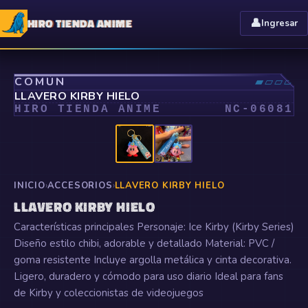
HIRO TIENDA ANIME
👤
Ingresar
⤢
COMÚN
▰▱▱▱
LLAVERO KIRBY HIELO
HIRO TIENDA ANIME
NC-
06081
INICIO
›
ACCESORIOS
›
LLAVERO KIRBY HIELO
LLAVERO KIRBY HIELO
Características principales Personaje: Ice Kirby (Kirby Series)
Diseño estilo chibi, adorable y detallado Material: PVC /
goma resistente Incluye argolla metálica y cinta decorativa.
Ligero, duradero y cómodo para uso diario Ideal para fans
de Kirby y coleccionistas de videojuegos