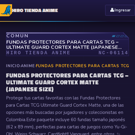
HIRO TIENDA ANIME
👤
Ingresar
⤢
COMÚN
▰▱▱▱
FUNDAS PROTECTORES PARA CARTAS TCG –
ULTIMATE GUARD CORTEX MATTE (JAPANESE
SIZE)
HIRO TIENDA ANIME
NC-
06114
INICIO
›
ANIME
›
FUNDAS PROTECTORES PARA CARTAS TCG – 
FUNDAS PROTECTORES PARA CARTAS TCG –
ULTIMATE GUARD CORTEX MATTE
(JAPANESE SIZE)
Protege tus cartas favoritas con las Fundas Protectores
para Cartas TCG Ultimate Guard Cortex Matte, una de las
opciones más buscadas por jugadores y coleccionistas en
Colombia.Este paquete incluye 60 fundas tamaño japonés
(62 x 89 mm), perfectas para cartas de juegos como Yu-Gi-
Oh!, Weiss Schwarz, Cardfight!! Vanguard, entre otros. ✨