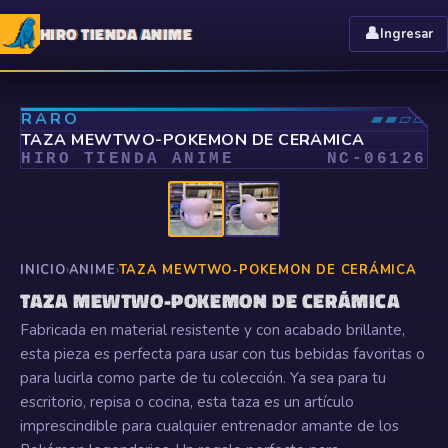
HIRO TIENDA ANIME
👤
Ingresar
⤢
RARO
▰▰▱▱
TAZA MEWTWO-POKEMON DE CERÁMICA
HIRO TIENDA ANIME
NC-
06126
INICIO
›
ANIME
›
TAZA MEWTWO-POKEMON DE CERÁMICA
TAZA MEWTWO-POKEMON DE CERÁMICA
Fabricada en material resistente y con acabado brillante,
esta pieza es perfecta para usar con tus bebidas favoritas o
para lucirla como parte de tu colección. Ya sea para tu
escritorio, repisa o cocina, esta taza es un artículo
imprescindible para cualquier entrenador amante de los