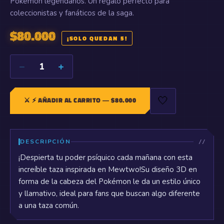
Pokémon legendarios. Un regalo perfecto para
coleccionistas y fanáticos de la saga.
$
80.000
¡SOLO QUEDAN 5!
−
+
1
🤍
⚔️
⚡ AÑADIR AL CARRITO
— $
80.000
DESCRIPCIÓN
¡Despierta tu poder psíquico cada mañana con esta
increíble taza inspirada en Mewtwo!Su diseño 3D en
forma de la cabeza del Pokémon le da un estilo único
y llamativo, ideal para fans que buscan algo diferente
a una taza común.