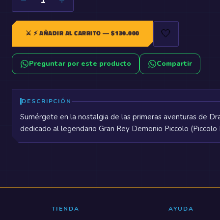
−
+
1
🤍
⚔️
⚡ AÑADIR AL CARRITO
— $
130.000
Preguntar por este producto
Compartir
DESCRIPCIÓN
Sumérgete en la nostalgia de las primeras aventuras de Dra
dedicado al legendario Gran Rey Demonio Piccolo (Piccolo 
TIENDA
AYUDA