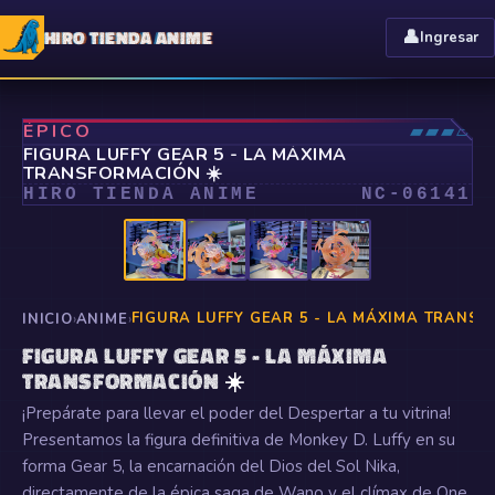
HIRO TIENDA ANIME
👤
Ingresar
⤢
ÉPICO
▰▰▰▱
FIGURA LUFFY GEAR 5 - LA MÁXIMA
TRANSFORMACIÓN ☀️
HIRO TIENDA ANIME
NC-
06141
FIGURA LUFFY GEAR 5 - LA MÁXIMA TRANSF
INICIO
›
ANIME
›
FIGURA LUFFY GEAR 5 - LA MÁXIMA
TRANSFORMACIÓN ☀️
¡Prepárate para llevar el poder del Despertar a tu vitrina!
Presentamos la figura definitiva de Monkey D. Luffy en su
forma Gear 5, la encarnación del Dios del Sol Nika,
directamente de la épica saga de Wano y el clímax de One