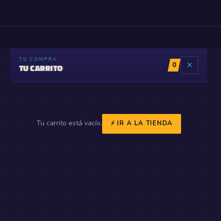
TU COMPRA
0
✕
TU CARRITO
Tu carrito está vacío.
⚡ IR A LA TIENDA