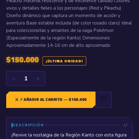
Pikachu Material resistente y de excelente calidad Colores
vivos y detalles fieles a los personajes (Red y Pikachu)
Diseño dinámico que captura un momento de acción y
aventura Base estable incluida (de color rosado claro) Ideal
para coleccionistas y amantes de la saga Pokémon
(Especialmente de la región Kanto) Dimensiones:
Aproximadamente 14-16 cm de alto aproximado
$
150.000
¡ÚLTIMA UNIDAD!
−
+
1
🤍
⚔️
⚡ AÑADIR AL CARRITO
— $
150.000
DESCRIPCIÓN
¡Revive la nostalgia de la Región Kanto con esta figura