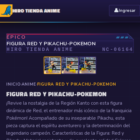
HIRO TIENDA ANIME
👤
Ingresar
⤢
ÉPICO
▰▰▰▱
FIGURA RED Y PIKACHU-POKEMON
HIRO TIENDA ANIME
NC-
06164
INICIO
›
ANIME
›
FIGURA RED Y PIKACHU-POKEMON
FIGURA RED Y PIKACHU-POKEMON
¡Revive la nostalgia de la Región Kanto con esta figura
dinámica de Red, el entrenador más icónico de la franquicia
Pokémon! Acompañado de su inseparable Pikachu, esta
pieza captura el espíritu aventurero y la determinación del
legendario campeón. Características de la Figura: Red y