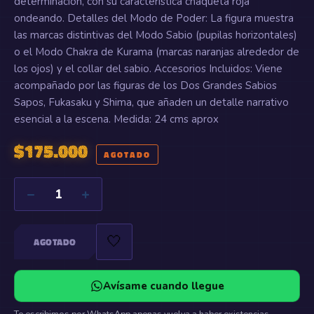
determinación, con su característica chaqueta roja
ondeando. Detalles del Modo de Poder: La figura muestra
las marcas distintivas del Modo Sabio (pupilas horizontales)
o el Modo Chakra de Kurama (marcas naranjas alrededor de
los ojos) y el collar del sabio. Accesorios Incluidos: Viene
acompañado por las figuras de los Dos Grandes Sabios
Sapos, Fukasaku y Shima, que añaden un detalle narrativo
esencial a la escena. Medida: 24 cms aprox
$
175.000
AGOTADO
−
+
1
🤍
AGOTADO
Avísame cuando llegue
Te escribimos por WhatsApp apenas vuelva a haber existencias.