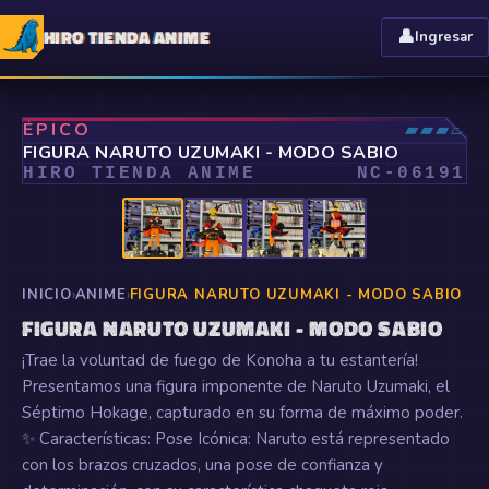
HIRO TIENDA ANIME
👤
Ingresar
⤢
ÉPICO
▰▰▰▱
FIGURA NARUTO UZUMAKI - MODO SABIO
HIRO TIENDA ANIME
NC-
06191
INICIO
›
ANIME
›
FIGURA NARUTO UZUMAKI - MODO SABIO
FIGURA NARUTO UZUMAKI - MODO SABIO
¡Trae la voluntad de fuego de Konoha a tu estantería!
Presentamos una figura imponente de Naruto Uzumaki, el
Séptimo Hokage, capturado en su forma de máximo poder.
✨ Características: Pose Icónica: Naruto está representado
con los brazos cruzados, una pose de confianza y