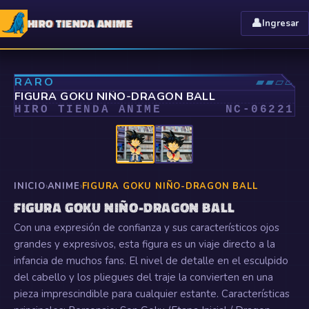
HIRO TIENDA ANIME
👤
Ingresar
⤢
RARO
▰▰▱▱
FIGURA GOKU NIÑO-DRAGON BALL
HIRO TIENDA ANIME
NC-
06221
INICIO
›
ANIME
›
FIGURA GOKU NIÑO-DRAGON BALL
FIGURA GOKU NIÑO-DRAGON BALL
Con una expresión de confianza y sus característicos ojos
grandes y expresivos, esta figura es un viaje directo a la
infancia de muchos fans. El nivel de detalle en el esculpido
del cabello y los pliegues del traje la convierten en una
pieza imprescindible para cualquier estante. Características