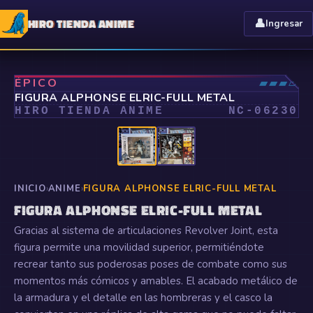
HIRO TIENDA ANIME
👤
Ingresar
⤢
ÉPICO
▰▰▰▱
FIGURA ALPHONSE ELRIC-FULL METAL
HIRO TIENDA ANIME
NC-
06230
INICIO
›
ANIME
›
FIGURA ALPHONSE ELRIC-FULL METAL
FIGURA ALPHONSE ELRIC-FULL METAL
Gracias al sistema de articulaciones Revolver Joint, esta
figura permite una movilidad superior, permitiéndote
recrear tanto sus poderosas poses de combate como sus
momentos más cómicos y amables. El acabado metálico de
la armadura y el detalle en las hombreras y el casco la