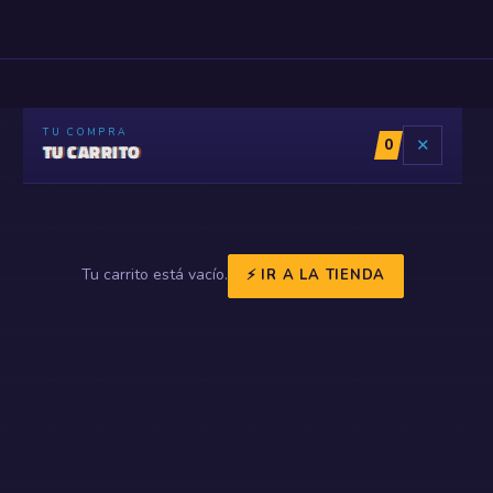
TU COMPRA
0
✕
TU CARRITO
Tu carrito está vacío.
⚡ IR A LA TIENDA