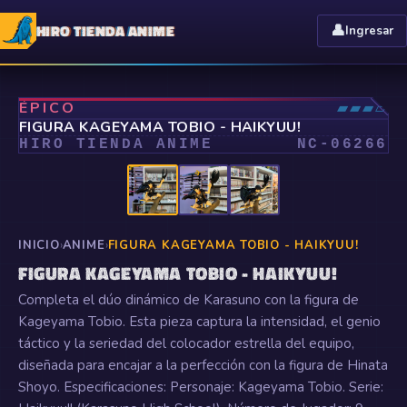
HIRO TIENDA ANIME
👤
Ingresar
⤢
ÉPICO
▰▰▰▱
FIGURA KAGEYAMA TOBIO - HAIKYUU!
HIRO TIENDA ANIME
NC-
06266
INICIO
›
ANIME
›
FIGURA KAGEYAMA TOBIO - HAIKYUU!
FIGURA KAGEYAMA TOBIO - HAIKYUU!
Completa el dúo dinámico de Karasuno con la figura de
Kageyama Tobio. Esta pieza captura la intensidad, el genio
táctico y la seriedad del colocador estrella del equipo,
diseñada para encajar a la perfección con la figura de Hinata
Shoyo. Especificaciones: Personaje: Kageyama Tobio. Serie: