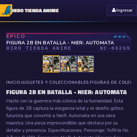
HIRO TIENDA ANIME
👤
Ingresar
⤢
ÉPICO
▰▰▰▱
FIGURA 2B EN BATALLA - NIER: AUTOMATA
HIRO TIENDA ANIME
NC-
06269
INICIO
›
JUGUETES Y COLECCIONABLES
›
FIGURAS DE COLECC
FIGURA 2B EN BATALLA - NIER: AUTOMATA
Hazte con la guerrera más icónica de la humanidad. Esta
figura de 2B captura la elegancia letal y el diseño gótico
futurista que convirtió a NieR: Automata en una obra
maestra. Una pieza imprescindible que destaca por su
detalle y presencia. Especificaciones: Personaje: YoRHa No.