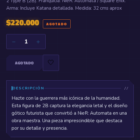
2 Type B (2B). Franquicia: NieR: Automata / Square Enix.
Arma: Incluye Katana detallada. Medida: 32 cms aprox
$
220.000
AGOTADO
−
+
1
🤍
AGOTADO
DESCRIPCIÓN
Hazte con la guerrera más icónica de la humanidad.
Esta figura de 2B captura la elegancia letal y el diseño
gótico futurista que convirtió a NieR: Automata en una
obra maestra. Una pieza imprescindible que destaca
por su detalle y presencia.