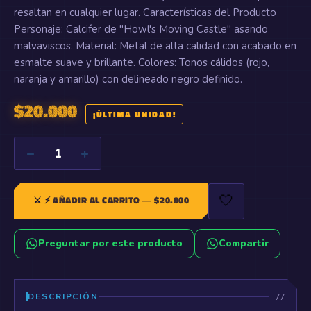
resaltan en cualquier lugar. Características del Producto
Personaje: Calcifer de "Howl's Moving Castle" asando
malvaviscos. Material: Metal de alta calidad con acabado en
esmalte suave y brillante. Colores: Tonos cálidos (rojo,
naranja y amarillo) con delineado negro definido.
$
20.000
¡ÚLTIMA UNIDAD!
−
+
1
🤍
⚔️
⚡ AÑADIR AL CARRITO
— $
20.000
Preguntar por este producto
Compartir
DESCRIPCIÓN