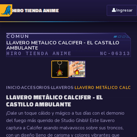
HIRO TIENDA ANIME
👤
Ingresar
⤢
COMÚN
▰▱▱▱
LLAVERO METÁLICO CALCIFER - EL CASTILLO
AMBULANTE
HIRO TIENDA ANIME
NC-
06313
INICIO
›
ACCESORIOS
›
LLAVEROS
›
LLAVERO METÁLICO CALCIF
LLAVERO METÁLICO CALCIFER - EL
CASTILLO AMBULANTE
¡Dale un toque cálido y mágico a tus días con el demonio
del fuego más querido de Studio Ghibli! Este llavero
captura a Calcifer asando malvaviscos sobre sus troncos,
con un diseño lleno de carisma y colores vibrantes que