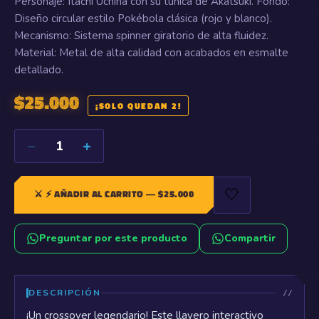
Personaje: Itachi Uchiha con su túnica de Akatsuki. Fondo:
Diseño circular estilo Pokébola clásica (rojo y blanco).
Mecanismo: Sistema spinner giratorio de alta fluidez.
Material: Metal de alta calidad con acabados en esmalte
detallado.
$
25.000
¡SOLO QUEDAN 2!
−
+
1
🤍
⚔️
⚡ AÑADIR AL CARRITO
— $
25.000
Preguntar por este producto
Compartir
DESCRIPCIÓN
¡Un crossover legendario! Este llavero interactivo