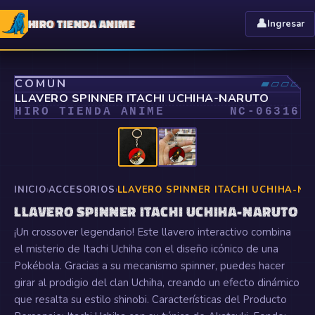
HIRO TIENDA ANIME
👤
Ingresar
⤢
COMÚN
▰▱▱▱
LLAVERO SPINNER ITACHI UCHIHA-NARUTO
HIRO TIENDA ANIME
NC-
06316
INICIO
›
ACCESORIOS
›
LLAVERO SPINNER ITACHI UCHIHA-N
LLAVERO SPINNER ITACHI UCHIHA-NARUTO
¡Un crossover legendario! Este llavero interactivo combina
el misterio de Itachi Uchiha con el diseño icónico de una
Pokébola. Gracias a su mecanismo spinner, puedes hacer
girar al prodigio del clan Uchiha, creando un efecto dinámico
que resalta su estilo shinobi. Características del Producto