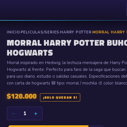
INICIO
›
PELICULAS/SERIES
›
HARRY POTTER
›
MORRAL HARRY 
MORRAL HARRY POTTER BUHO
HOGWARTS
Morral inspirado en Hedwig, la lechuza mensajera de Harry Pott
Hogwarts al frente. Perfecto para fans de la saga que buscan 
para uso diario, estudio o salidas casuales. Especificaciones de
con carta de hogwarts 🎒 tipo: morral / mochila 🎨 color: blanc
$
120.000
¡SOLO QUEDAN 5!
−
+
1