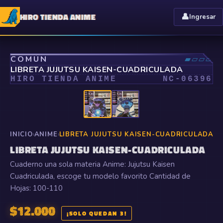
HIRO TIENDA ANIME
👤
Ingresar
⤢
COMÚN
▰▱▱▱
LIBRETA JUJUTSU KAISEN-CUADRICULADA
HIRO TIENDA ANIME
NC-
06396
INICIO
›
ANIME
›
LIBRETA JUJUTSU KAISEN-CUADRICULADA
LIBRETA JUJUTSU KAISEN-CUADRICULADA
Cuaderno una sola materia Anime: Jujutsu Kaisen
Cuadriculada, escoge tu modelo favorito Cantidad de
Hojas: 100-110
$
12.000
¡SOLO QUEDAN 3!