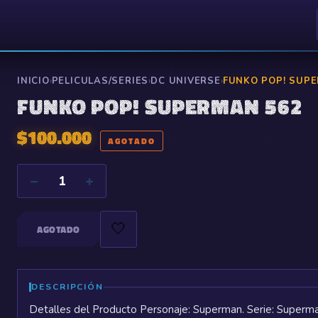
INICIO
›
PELICULAS/SERIES
›
DC UNIVERSE
›
FUNKO POP! SUP
FUNKO POP! SUPERMAN 562
$
100.000
AGOTADO
−
+
1
🤍
AGOTADO
DESCRIPCIÓN
Detalles del Producto Personaje: Superman. Serie: Superman