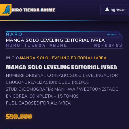
HIRO TIENDA ANIME
👤
Ingresar
⤢
RARO
▰▰▱▱
MANGA SOLO LEVELING EDITORIAL IVREA
HIRO TIENDA ANIME
NC-
06463
INICIO
›
MANGA SOLO LEVELING EDITORIAL IVREA
MANGA SOLO LEVELING EDITORIAL IVREA
NOMBRE ORIGINAL COREANO: SOLO LEVELINGAUTOR:
CHUGONGREALIZACIÓN: DUBU (REDICE
STUDIO)DEMOGRAFÍA: MANHWA / WEBTOONESTADO
EN COREA: COMPLETA – 15 TOMOS
PUBLICADOSEDITORIAL: IVREA
$
90.000