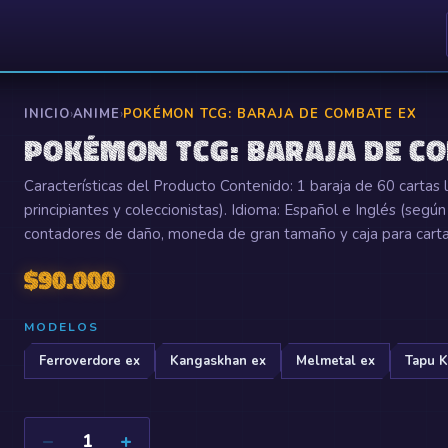
INICIO
›
ANIME
›
POKÉMON TCG: BARAJA DE COMBATE EX
POKÉMON TCG: BARAJA DE C
Características del Producto Contenido: 1 baraja de 60 cartas li
principiantes y coleccionistas). Idioma: Español e Inglés (según
contadores de daño, moneda de gran tamaño y caja para carta
$
90.000
MODELOS
Ferroverdore ex
Kangaskhan ex
Melmetal ex
Tapu K
−
+
1