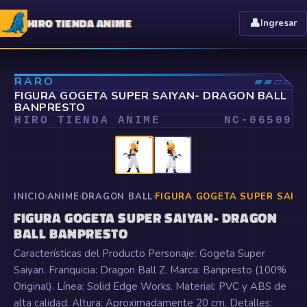
HIRO TIENDA ANIME
👤
Ingresar
⤢
RARO
▰▰▱▱
FIGURA GOGETA SUPER SAIYAN- DRAGON BALL
BANPRESTO
HIRO TIENDA ANIME
NC-
06509
INICIO
›
ANIME
›
DRAGON BALL
›
FIGURA GOGETA SUPER SAIY
FIGURA GOGETA SUPER SAIYAN- DRAGON
BALL BANPRESTO
Características del Producto Personaje: Gogeta Super
Saiyan. Franquicia: Dragon Ball Z. Marca: Banpresto (100%
Original). Línea: Solid Edge Works. Material: PVC y ABS de
alta calidad. Altura: Aproximadamente 20 cm. Detalles: