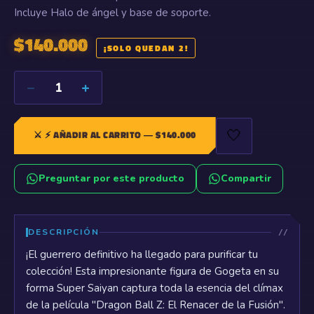
Incluye Halo de ángel y base de soporte.
$
140.000
¡SOLO QUEDAN 2!
−
+
1
🤍
⚔️
⚡ AÑADIR AL CARRITO
— $
140.000
Preguntar por este producto
Compartir
DESCRIPCIÓN
¡El guerrero definitivo ha llegado para purificar tu
colección! Esta impresionante figura de Gogeta en su
forma Super Saiyan captura toda la esencia del clímax
de la película "Dragon Ball Z: El Renacer de la Fusión".