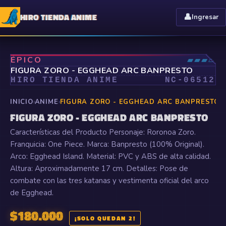
HIRO TIENDA ANIME
👤
Ingresar
⤢
ÉPICO
▰▰▰▱
FIGURA ZORO - EGGHEAD ARC BANPRESTO
HIRO TIENDA ANIME
NC-
06512
INICIO
›
ANIME
›
FIGURA ZORO - EGGHEAD ARC BANPRESTO
FIGURA ZORO - EGGHEAD ARC BANPRESTO
Características del Producto Personaje: Roronoa Zoro.
Franquicia: One Piece. Marca: Banpresto (100% Original).
Arco: Egghead Island. Material: PVC y ABS de alta calidad.
Altura: Aproximadamente 17 cm. Detalles: Pose de
combate con las tres katanas y vestimenta oficial del arco
de Egghead.
$
180.000
¡SOLO QUEDAN 2!