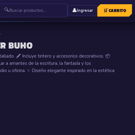
🔍
👤
🛒
CARRITO
Ingresar
O
ER BUHO
allado. 🖋️ Incluye tintero y accesorios decorativos. 📦
r a amantes de la escritura, la fantasía y los
dio u oficina. ✨ Diseño elegante inspirado en la estética