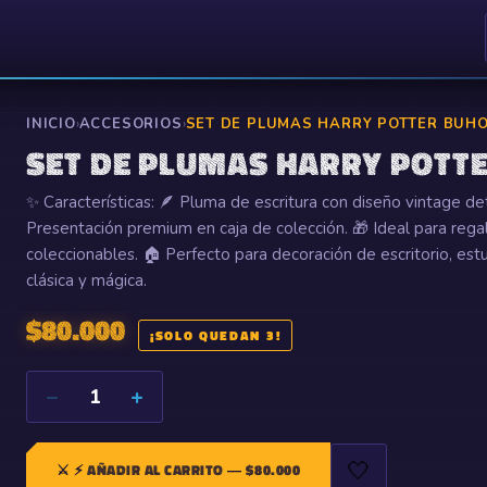
INICIO
›
ACCESORIOS
›
SET DE PLUMAS HARRY POTTER BUH
SET DE PLUMAS HARRY POTT
✨ Características: 🪶 Pluma de escritura con diseño vintage det
Presentación premium en caja de colección. 🎁 Ideal para regala
coleccionables. 🏠 Perfecto para decoración de escritorio, estu
clásica y mágica.
$
80.000
¡SOLO QUEDAN 3!
−
+
1
🤍
⚔️
⚡ AÑADIR AL CARRITO
— $
80.000