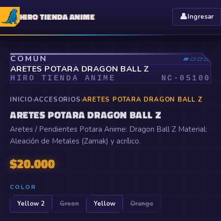
HIRO TIENDA ANIME
👤
Ingresar
⤢
COMÚN
▰▱▱▱
ARETES POTARA DRAGON BALL Z
HIRO TIENDA ANIME
NC-
05100
INICIO
›
ACCESORIOS
›
ARETES POTARA DRAGON BALL Z
ARETES POTARA DRAGON BALL Z
Aretes / Pendientes Potara Anime: Dragon Ball Z Material:
Aleación de Metales (Zamak) y acrílico.
$
20.000
COLOR
Yellow 2
Green
Yellow
Orange