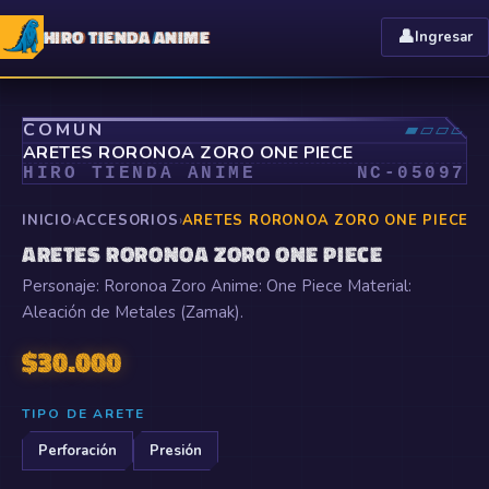
HIRO TIENDA ANIME
👤
Ingresar
⤢
COMÚN
▰▱▱▱
ARETES RORONOA ZORO ONE PIECE
HIRO TIENDA ANIME
NC-
05097
INICIO
›
ACCESORIOS
›
ARETES RORONOA ZORO ONE PIECE
ARETES RORONOA ZORO ONE PIECE
Personaje: Roronoa Zoro Anime: One Piece Material:
Aleación de Metales (Zamak).
$
30.000
TIPO DE ARETE
Perforación
Presión