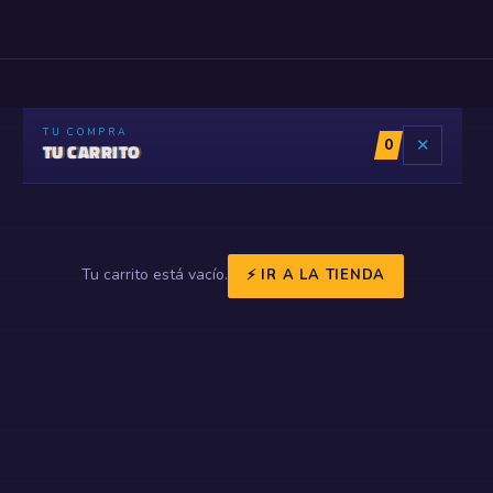
TU COMPRA
0
✕
TU CARRITO
Tu carrito está vacío.
⚡ IR A LA TIENDA