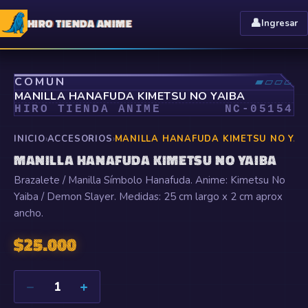
HIRO TIENDA ANIME
👤
Ingresar
⤢
COMÚN
▰▱▱▱
MANILLA HANAFUDA KIMETSU NO YAIBA
HIRO TIENDA ANIME
NC-
05154
INICIO
›
ACCESORIOS
›
MANILLA HANAFUDA KIMETSU NO YAI
MANILLA HANAFUDA KIMETSU NO YAIBA
Brazalete / Manilla Símbolo Hanafuda. Anime: Kimetsu No
Yaiba / Demon Slayer. Medidas: 25 cm largo x 2 cm aprox
ancho.
$
25.000
−
+
1