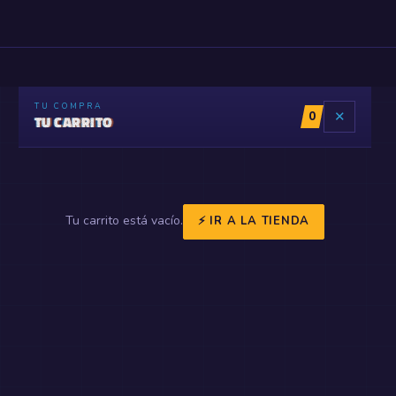
TU COMPRA
0
✕
TU CARRITO
Tu carrito está vacío.
⚡ IR A LA TIENDA