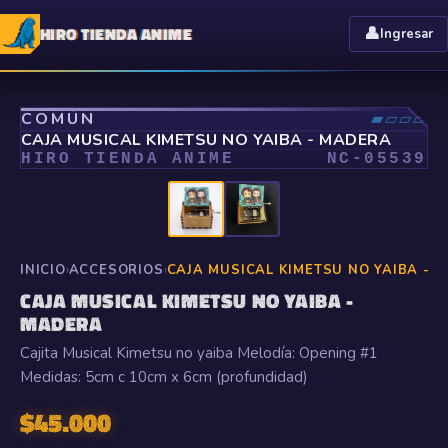
HIRO TIENDA ANIME
👤
Ingresar
⤢
COMÚN
▰▱▱▱
CAJA MUSICAL KIMETSU NO YAIBA - MADERA
HIRO TIENDA ANIME
NC-
05539
INICIO
›
ACCESORIOS
›
CAJA MUSICAL KIMETSU NO YAIBA - 
CAJA MUSICAL KIMETSU NO YAIBA -
MADERA
Cajita Musical Kimetsu no yaiba Melodía: Opening #1
Medidas: 5cm c 10cm x 6cm (profundidad)
$
45.000